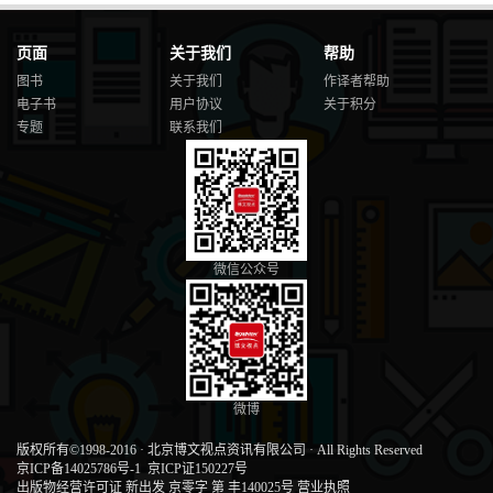
页面
关于我们
帮助
图书
关于我们
作译者帮助
电子书
用户协议
关于积分
专题
联系我们
微信公众号
微博
版权所有©1998-2016
·
北京博文视点资讯有限公司
·
All Rights Reserved
京ICP备14025786号-1
京ICP证150227号
出版物经营许可证 新出发 京零字 第 丰140025号
营业执照