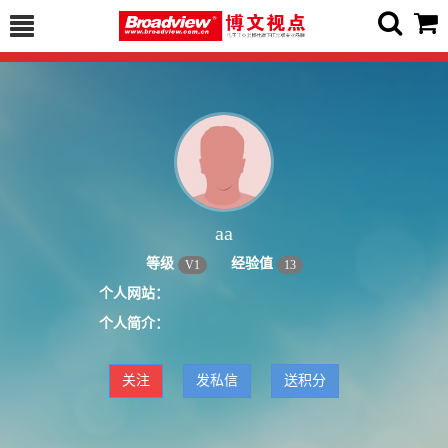
aa
等级
经验值
V
1
13
个人网站：
个人简介：
关注
发私信
送积分