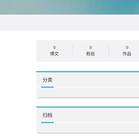
0
0
0
博文
粉丝
作品
分类
归档