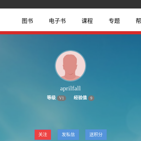
图书
电子书
课程
专题
aprilfall
等级
经验值
V
1
9
关注
发私信
送积分