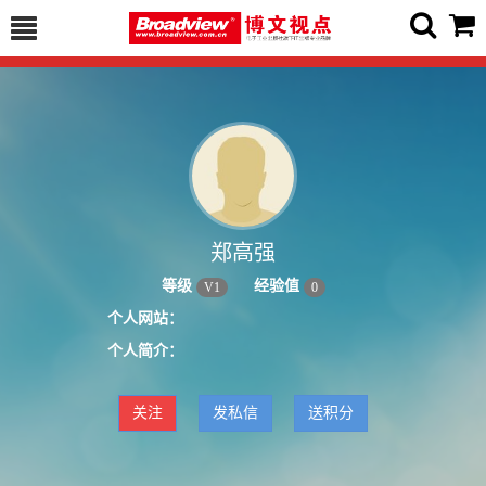
郑高强
等级
经验值
V
1
0
个人网站：
个人简介：
关注
发私信
送积分