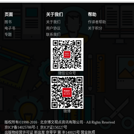
页面
关于我们
帮助
图书
关于我们
作译者帮助
电子书
用户协议
关于积分
专题
联系我们
微信公众号
微博
版权所有©1998-2016
·
北京博文视点资讯有限公司
·
All Rights Reserved
京ICP备14025786号-1
京ICP证150227号
出版物经营许可证 新出发 京零字 第 丰140025号
营业执照