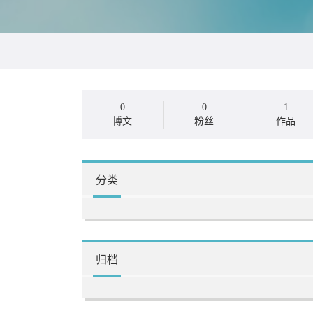
0
0
1
博文
粉丝
作品
分类
归档