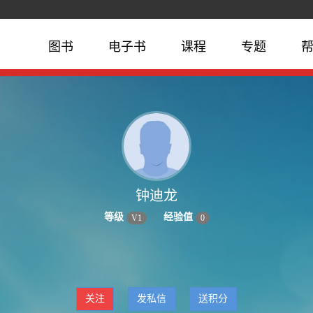
图书
电子书
课程
专题
钟迪龙
等级
经验值
V
1
0
关注
发私信
送积分