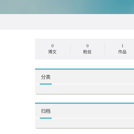
0
0
1
博文
粉丝
作品
分类
归档