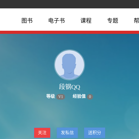
图书
电子书
课程
专题
段钢QQ
等级
经验值
V
1
0
关注
发私信
送积分