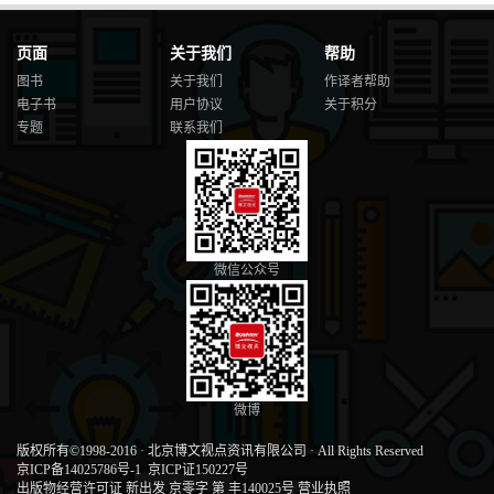
页面
关于我们
帮助
图书
关于我们
作译者帮助
电子书
用户协议
关于积分
专题
联系我们
微信公众号
微博
版权所有©1998-2016
·
北京博文视点资讯有限公司
·
All Rights Reserved
京ICP备14025786号-1
京ICP证150227号
出版物经营许可证 新出发 京零字 第 丰140025号
营业执照