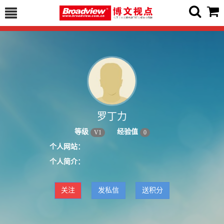
罗丁力
等级
经验值
V
1
0
个人网站：
个人简介：
关注
发私信
送积分