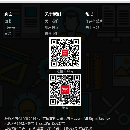
页面
关于我们
帮助
图书
关于我们
作译者帮助
电子书
用户协议
关于积分
专题
联系我们
微信公众号
微博
版权所有©1998-2016
·
北京博文视点资讯有限公司
·
All Rights Reserved
京ICP备14025786号-1
京ICP证150227号
出版物经营许可证 新出发 京零字 第 丰140025号
营业执照