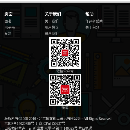
页面
关于我们
帮助
图书
关于我们
作译者帮助
电子书
用户协议
关于积分
专题
联系我们
微信公众号
微博
版权所有©1998-2016
·
北京博文视点资讯有限公司
·
All Rights Reserved
京ICP备14025786号-1
京ICP证150227号
出版物经营许可证 新出发 京零字 第 丰140025号
营业执照