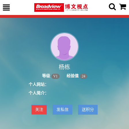
杨栋
等级
经验值
V
1
24
个人网站：
个人简介：
关注
发私信
送积分