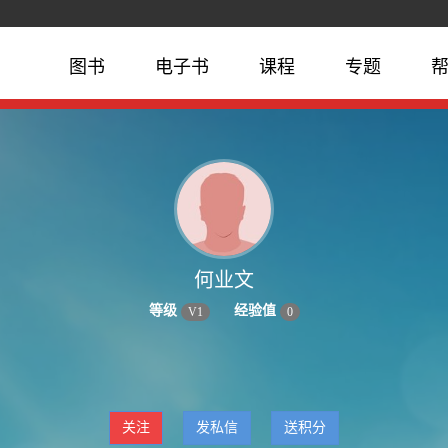
图书
电子书
课程
专题
何业文
等级
经验值
V
1
0
关注
发私信
送积分