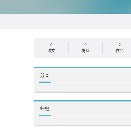
0
0
2
博文
粉丝
作品
分类
归档