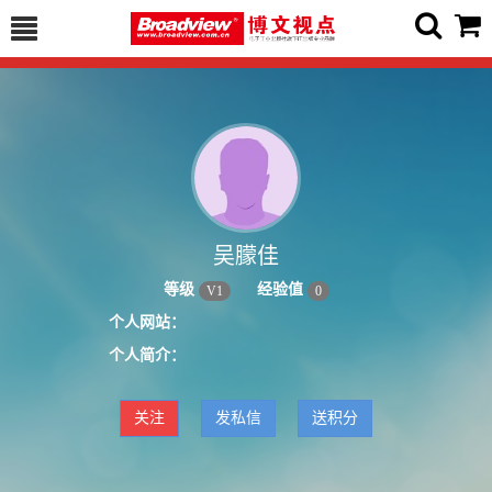
吴朦佳
等级
经验值
V
1
0
个人网站：
个人简介：
关注
发私信
送积分