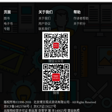
页面
关于我们
帮助
图书
关于我们
作译者帮助
电子书
用户协议
关于积分
专题
联系我们
微信公众号
微博
版权所有©1998-2016
·
北京博文视点资讯有限公司
·
All Rights Reserved
京ICP备14025786号-1
京ICP证150227号
出版物经营许可证 新出发 京零字 第 丰140025号
营业执照