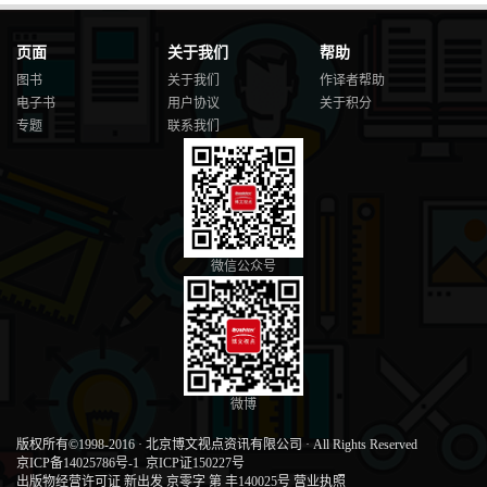
页面
关于我们
帮助
图书
关于我们
作译者帮助
电子书
用户协议
关于积分
专题
联系我们
微信公众号
微博
版权所有©1998-2016
·
北京博文视点资讯有限公司
·
All Rights Reserved
京ICP备14025786号-1
京ICP证150227号
出版物经营许可证 新出发 京零字 第 丰140025号
营业执照