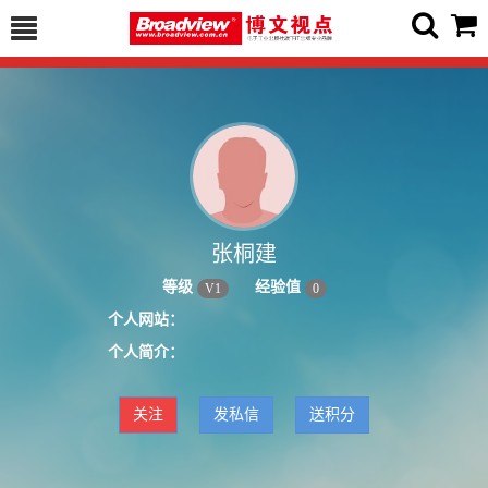
张桐建
等级
经验值
V
1
0
个人网站：
个人简介：
关注
发私信
送积分