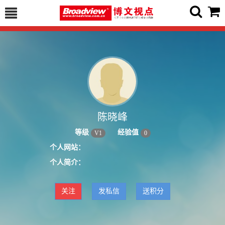
陈晓峰
等级
经验值
V
1
0
个人网站：
个人简介：
关注
发私信
送积分