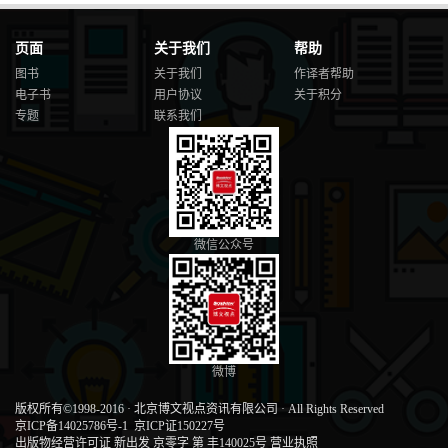
页面
关于我们
帮助
图书
关于我们
作译者帮助
电子书
用户协议
关于积分
专题
联系我们
微信公众号
微博
版权所有©1998-2016
·
北京博文视点资讯有限公司
·
All Rights Reserved
京ICP备14025786号-1
京ICP证150227号
出版物经营许可证 新出发 京零字 第 丰140025号
营业执照