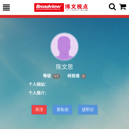
陈文思
等级
经验值
V
1
0
个人网站：
个人简介：
关注
发私信
送积分