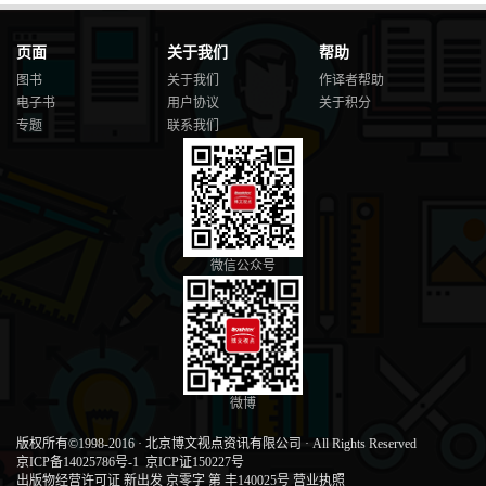
页面
关于我们
帮助
图书
关于我们
作译者帮助
电子书
用户协议
关于积分
专题
联系我们
微信公众号
微博
版权所有©1998-2016
·
北京博文视点资讯有限公司
·
All Rights Reserved
京ICP备14025786号-1
京ICP证150227号
出版物经营许可证 新出发 京零字 第 丰140025号
营业执照