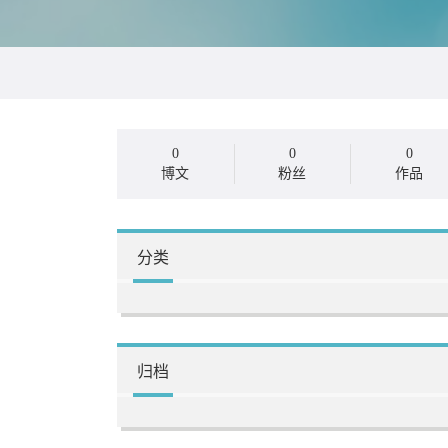
0
0
0
博文
粉丝
作品
分类
归档