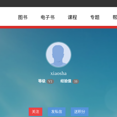
图书
电子书
课程
专题
xiaosha
等级
经验值
V
1
16
关注
发私信
送积分