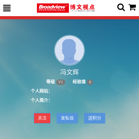
冯文辉
等级
经验值
V
1
0
个人网站：
个人简介：
关注
发私信
送积分