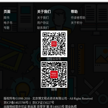
页面
关于我们
帮助
图书
关于我们
作译者帮助
电子书
用户协议
关于积分
专题
联系我们
微信公众号
微博
版权所有©1998-2016
·
北京博文视点资讯有限公司
·
All Rights Reserved
京ICP备14025786号-1
京ICP证150227号
出版物经营许可证 新出发 京零字 第 丰140025号
营业执照