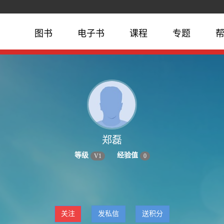
图书
电子书
课程
专题
郑磊
等级
经验值
V
1
0
关注
发私信
送积分