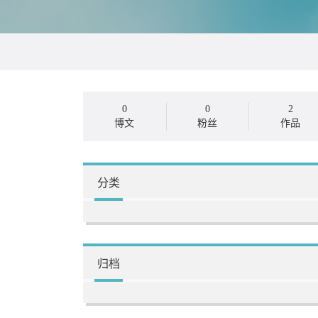
0
0
2
博文
粉丝
作品
分类
归档