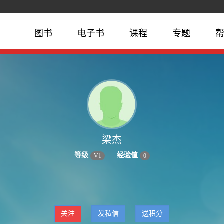
图书
电子书
课程
专题
梁杰
等级
经验值
V
1
0
关注
发私信
送积分