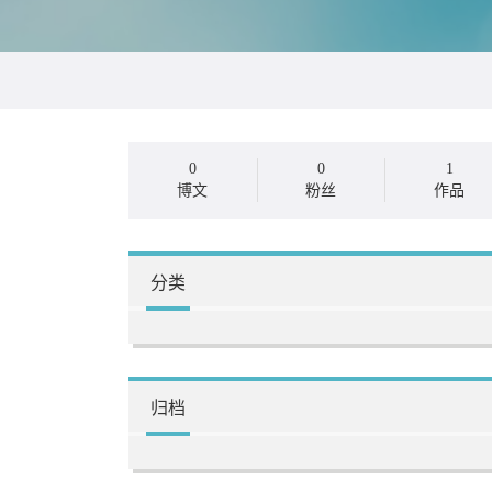
0
0
1
博文
粉丝
作品
分类
归档