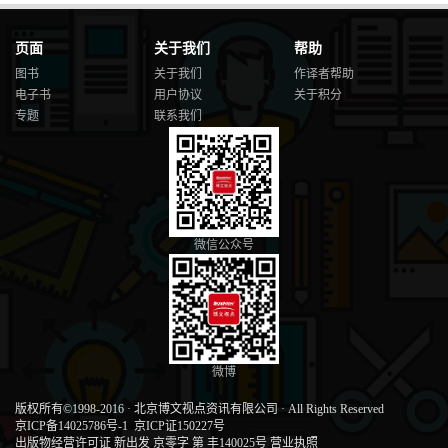
页面
关于我们
帮助
图书
关于我们
作译者帮助
电子书
用户协议
关于积分
专题
联系我们
微信公众号
微博
版权所有©1998-2016
·
北京博文视点资讯有限公司
·
All Rights Reserved
京ICP备14025786号-1
京ICP证150227号
出版物经营许可证 新出发 京零字 第 丰140025号
营业执照