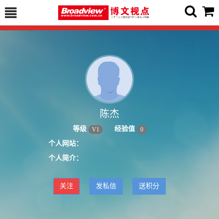
陈杰
等级
经验值
V
1
0
个人网站：
个人简介：
关注
发私信
送积分