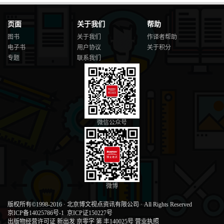
页面
关于我们
帮助
图书
关于我们
作译者帮助
电子书
用户协议
关于积分
专题
联系我们
微信公众号
微博
版权所有©1998-2016
·
北京博文视点资讯有限公司
·
All Rights Reserved
京ICP备14025786号-1
京ICP证150227号
出版物经营许可证 新出发 京零字 第 丰140025号
营业执照