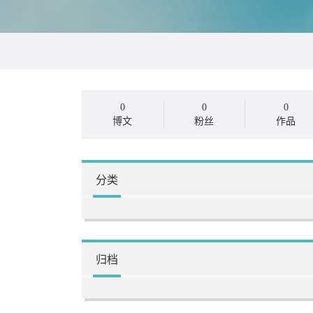
0
0
0
博文
粉丝
作品
分类
归档