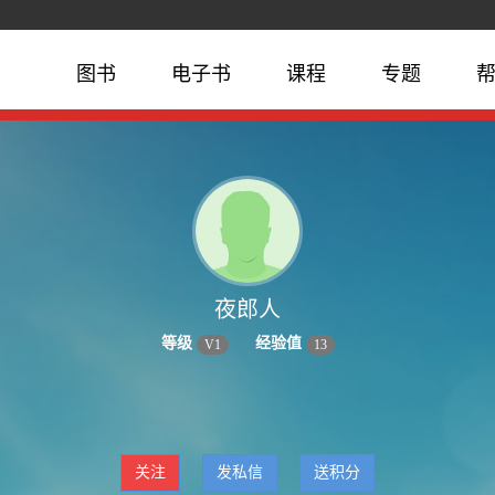
图书
电子书
课程
专题
夜郎人
等级
经验值
V
1
13
关注
发私信
送积分