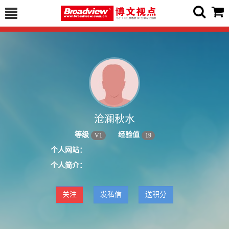
沧澜秋水
等级
经验值
V
1
19
个人网站：
个人简介：
关注
发私信
送积分