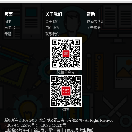
页面
关于我们
帮助
图书
关于我们
作译者帮助
电子书
用户协议
关于积分
专题
联系我们
微信公众号
微博
版权所有©1998-2016
·
北京博文视点资讯有限公司
·
All Rights Reserved
京ICP备14025786号-1
京ICP证150227号
出版物经营许可证 新出发 京零字 第 丰140025号
营业执照