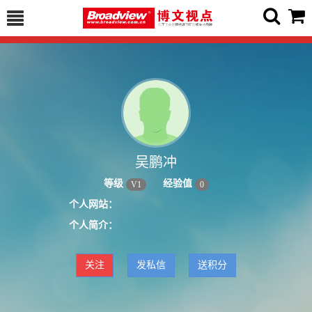
吴鹏冲
等级
经验值
V
1
0
个人网站：
个人简介：
关注
发私信
送积分