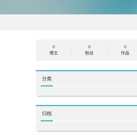
0
0
0
博文
粉丝
作品
分类
归档