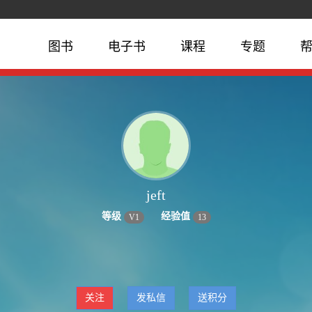
图书
电子书
课程
专题
jeft
等级
经验值
V
1
13
关注
发私信
送积分