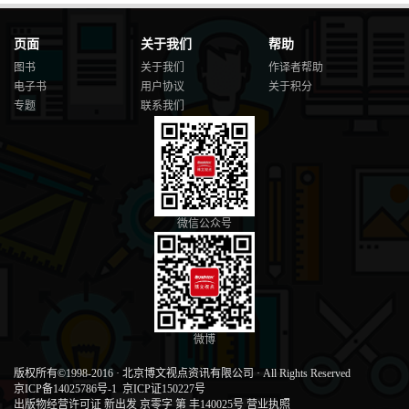
页面
关于我们
帮助
图书
关于我们
作译者帮助
电子书
用户协议
关于积分
专题
联系我们
微信公众号
微博
版权所有©1998-2016
·
北京博文视点资讯有限公司
·
All Rights Reserved
京ICP备14025786号-1
京ICP证150227号
出版物经营许可证 新出发 京零字 第 丰140025号
营业执照