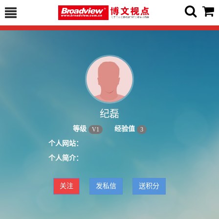
纪磊
等级
经验值
V
1
3
个人网站：
个人简介：
关注
发私信
送积分