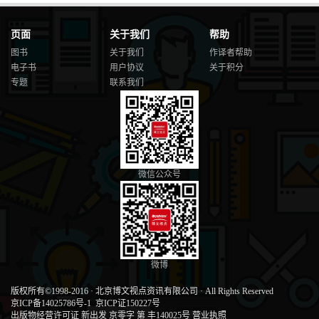
页面
关于我们
帮助
图书
关于我们
作译者帮助
电子书
用户协议
关于积分
专题
联系我们
微信公众号
微博
版权所有©1998-2016
·
北京博文视点资讯有限公司
·
All Rights Reserved
京ICP备14025786号-1
京ICP证150227号
出版物经营许可证 新出发 京零字 第 丰140025号
营业执照