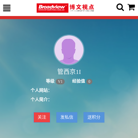
管西京1I
等级
经验值
V
1
0
个人网站：
个人简介：
关注
发私信
送积分