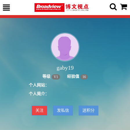
gaby19
等级
经验值
V
1
16
个人网站：
个人简介：
关注
发私信
送积分