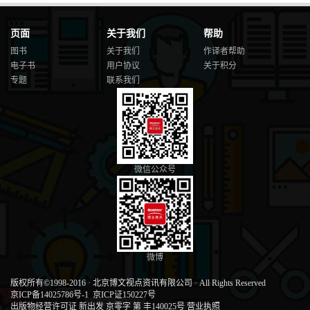
页面
关于我们
帮助
图书
关于我们
作译者帮助
电子书
用户协议
关于积分
专题
联系我们
微信公众号
微博
版权所有©1998-2016
·
北京博文视点资讯有限公司
·
All Rights Reserved
京ICP备14025786号-1
京ICP证150227号
出版物经营许可证 新出发 京零字 第 丰140025号
营业执照