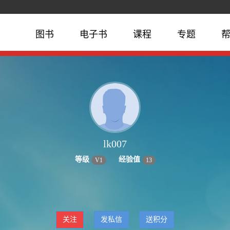
图书
电子书
课程
专题
lk007
等级
经验值
V
1
13
关注
发私信
送积分