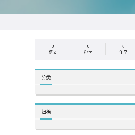
0
0
0
博文
粉丝
作品
分类
归档