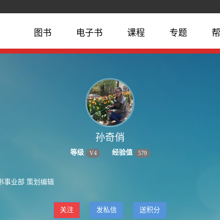
图书
电子书
课程
专题
孙奇俏
等级
经验值
V
4
579
书事业部 策划编辑
关注
发私信
送积分