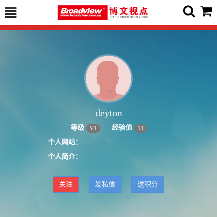
deyton
等级
经验值
V
1
13
个人网站：
个人简介：
关注
发私信
送积分