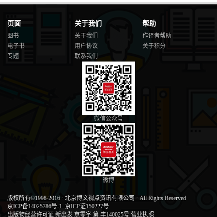
页面
关于我们
帮助
图书
关于我们
作译者帮助
电子书
用户协议
关于积分
专题
联系我们
微信公众号
微博
版权所有©1998-2016
·
北京博文视点资讯有限公司
·
All Rights Reserved
京ICP备14025786号-1
京ICP证150227号
出版物经营许可证 新出发 京零字 第 丰140025号
营业执照