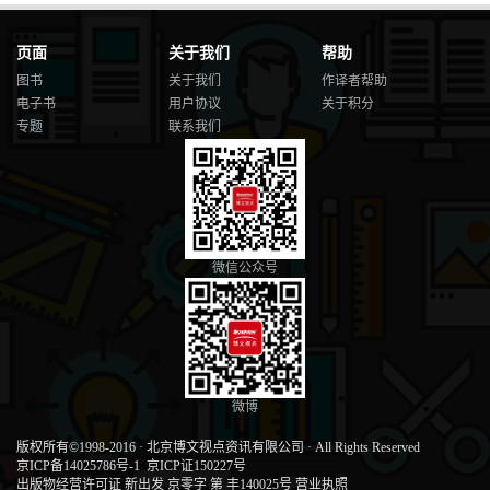
页面
关于我们
帮助
图书
关于我们
作译者帮助
电子书
用户协议
关于积分
专题
联系我们
微信公众号
微博
版权所有©1998-2016
·
北京博文视点资讯有限公司
·
All Rights Reserved
京ICP备14025786号-1
京ICP证150227号
出版物经营许可证 新出发 京零字 第 丰140025号
营业执照