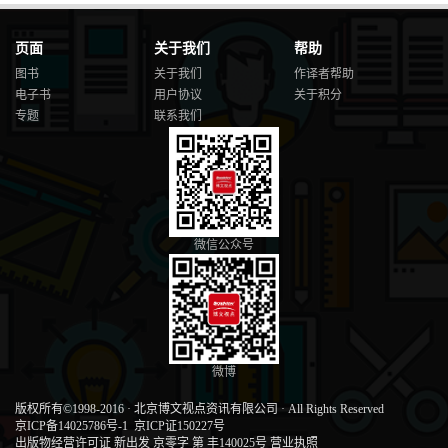
页面
关于我们
帮助
图书
关于我们
作译者帮助
电子书
用户协议
关于积分
专题
联系我们
微信公众号
微博
版权所有©1998-2016
·
北京博文视点资讯有限公司
·
All Rights Reserved
京ICP备14025786号-1
京ICP证150227号
出版物经营许可证 新出发 京零字 第 丰140025号
营业执照