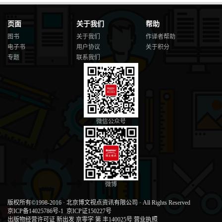
页面
关于我们
帮助
图书
关于我们
作译者帮助
电子书
用户协议
关于积分
专题
联系我们
微信公众号
微博
版权所有©1998-2016
·
北京博文视点资讯有限公司
·
All Rights Reserved
京ICP备14025786号-1
京ICP证150227号
出版物经营许可证 新出发 京零字 第 丰140025号
营业执照