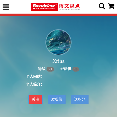
Xrina
等级
经验值
V
1
13
个人网站：
个人简介：
关注
发私信
送积分