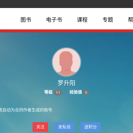
图书
电子书
课程
专题
罗升阳
等级
经验值
V
1
0
统自动为合同作者生成的账号
关注
发私信
送积分