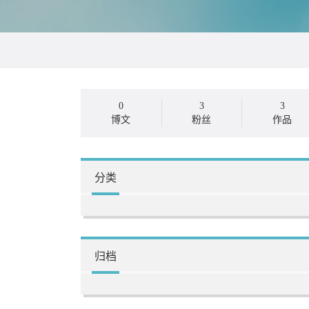
0
3
3
博文
粉丝
作品
分类
归档