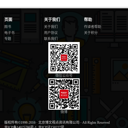
页面
关于我们
帮助
图书
关于我们
作译者帮助
电子书
用户协议
关于积分
专题
联系我们
微信公众号
微博
版权所有©1998-2016
·
北京博文视点资讯有限公司
·
All Rights Reserved
京ICP备14025786号-1
京ICP证150227号