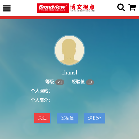
chansl
等级
经验值
V
1
13
个人网站：
个人简介：
关注
发私信
送积分