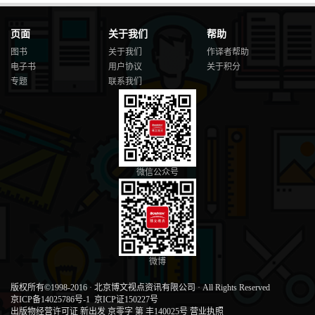
页面
关于我们
帮助
图书
关于我们
作译者帮助
电子书
用户协议
关于积分
专题
联系我们
微信公众号
微博
版权所有©1998-2016
·
北京博文视点资讯有限公司
·
All Rights Reserved
京ICP备14025786号-1
京ICP证150227号
出版物经营许可证 新出发 京零字 第 丰140025号
营业执照