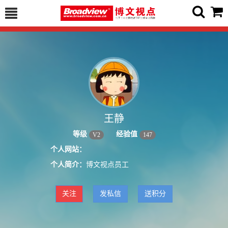
王静
等级
经验值
V
2
147
个人网站：
个人简介：
博文视点员工
关注
发私信
送积分