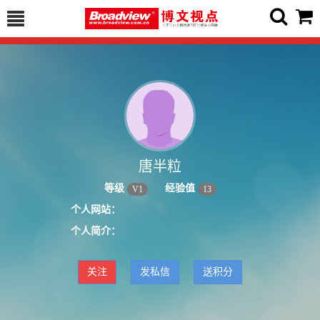
唐半粒
等级
经验值
V
1
13
个人网站：
个人简介：
关注
发私信
送积分