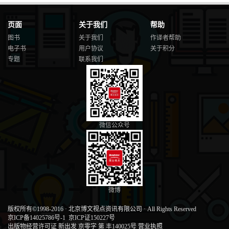
页面
关于我们
帮助
图书
关于我们
作译者帮助
电子书
用户协议
关于积分
专题
联系我们
微信公众号
微博
版权所有©1998-2016
·
北京博文视点资讯有限公司
·
All Rights Reserved
京ICP备14025786号-1
京ICP证150227号
出版物经营许可证 新出发 京零字 第 丰140025号
营业执照