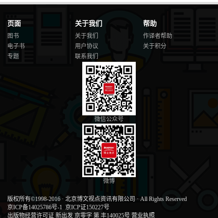
页面
关于我们
帮助
图书
关于我们
作译者帮助
电子书
用户协议
关于积分
专题
联系我们
微信公众号
微博
版权所有©1998-2016
·
北京博文视点资讯有限公司
·
All Rights Reserved
京ICP备14025786号-1
京ICP证150227号
出版物经营许可证 新出发 京零字 第 丰140025号
营业执照