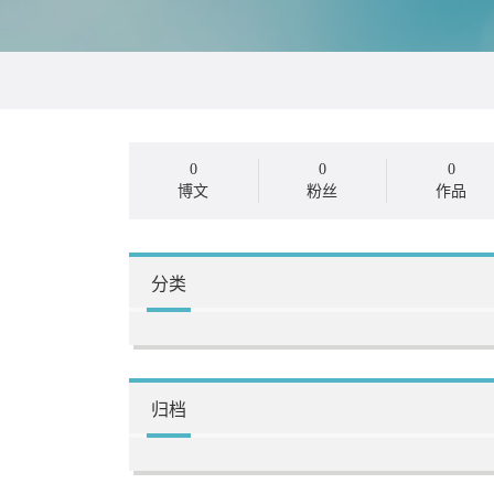
0
0
0
博文
粉丝
作品
分类
归档