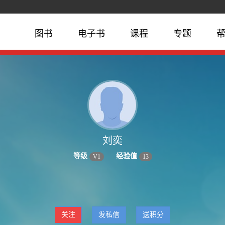
图书
电子书
课程
专题
刘奕
等级
经验值
V
1
13
关注
发私信
送积分