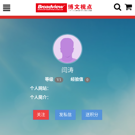
闫涛
等级
经验值
V
1
0
个人网站：
个人简介：
关注
发私信
送积分