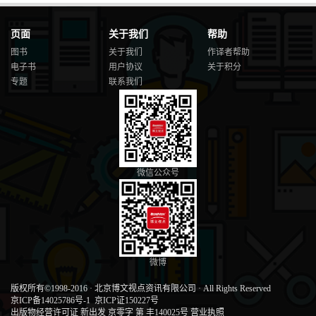
页面
关于我们
帮助
图书
关于我们
作译者帮助
电子书
用户协议
关于积分
专题
联系我们
微信公众号
微博
版权所有©1998-2016
·
北京博文视点资讯有限公司
·
All Rights Reserved
京ICP备14025786号-1
京ICP证150227号
出版物经营许可证 新出发 京零字 第 丰140025号
营业执照