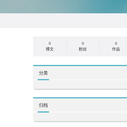
0
0
0
博文
粉丝
作品
分类
归档