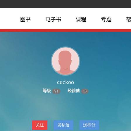
图书
电子书
课程
专题
cuckoo
等级
经验值
V
1
13
关注
发私信
送积分