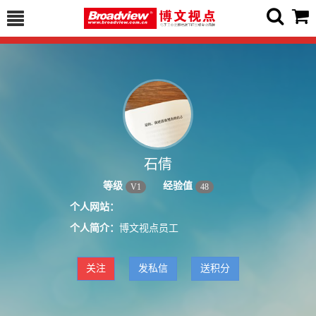
石倩
等级
经验值
V
1
48
个人网站：
个人简介：
博文视点员工
关注
发私信
送积分