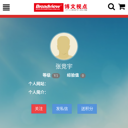
张竞宇
等级
经验值
V
1
0
个人网站：
个人简介：
关注
发私信
送积分