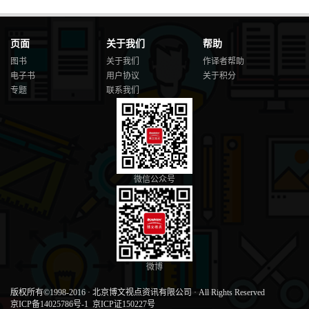
页面
关于我们
帮助
图书
关于我们
作译者帮助
电子书
用户协议
关于积分
专题
联系我们
微信公众号
微博
版权所有©1998-2016
·
北京博文视点资讯有限公司
·
All Rights Reserved
京ICP备14025786号-1
京ICP证150227号