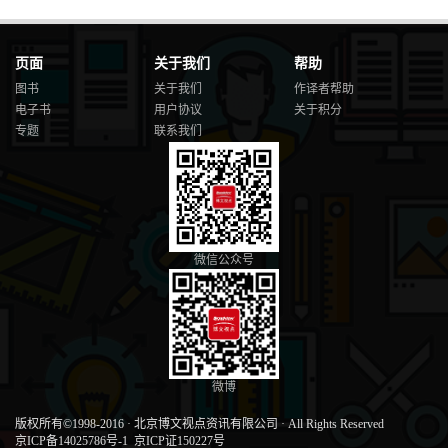
页面
关于我们
帮助
图书
关于我们
作译者帮助
电子书
用户协议
关于积分
专题
联系我们
微信公众号
微博
版权所有©1998-2016
·
北京博文视点资讯有限公司
·
All Rights Reserved
京ICP备14025786号-1
京ICP证150227号