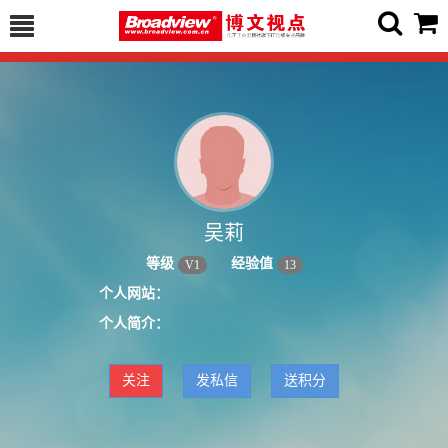
吴莉
等级
经验值
V
1
13
个人网站：
个人简介：
关注
发私信
送积分