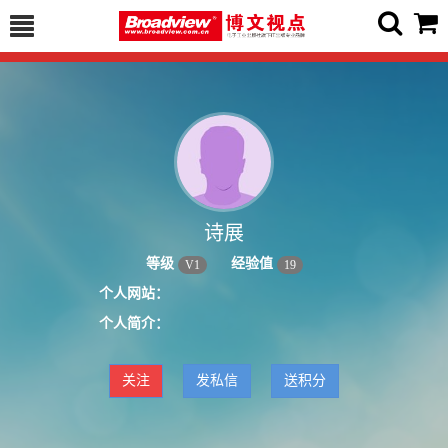
诗展
等级
经验值
V
1
19
个人网站：
个人简介：
关注
发私信
送积分