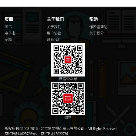
页面
关于我们
帮助
图书
关于我们
作译者帮助
电子书
用户协议
关于积分
专题
联系我们
微信公众号
微博
版权所有©1998-2016
·
北京博文视点资讯有限公司
·
All Rights Reserved
京ICP备14025786号-1
京ICP证150227号