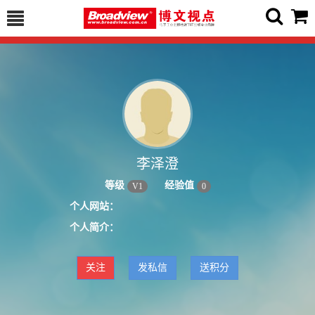
李泽澄
等级
经验值
V
1
0
个人网站：
个人简介：
关注
发私信
送积分