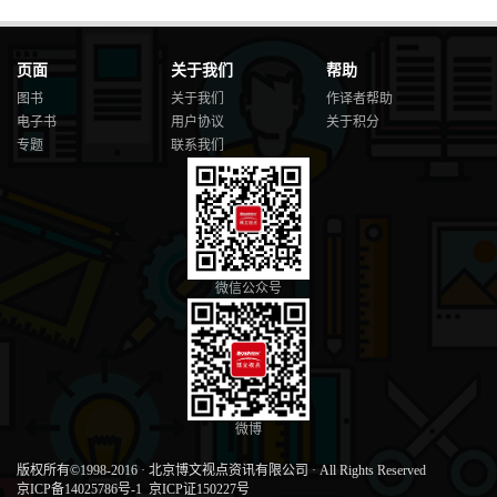
页面
关于我们
帮助
图书
关于我们
作译者帮助
电子书
用户协议
关于积分
专题
联系我们
微信公众号
微博
版权所有©1998-2016
·
北京博文视点资讯有限公司
·
All Rights Reserved
京ICP备14025786号-1
京ICP证150227号