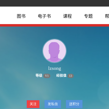
图书
电子书
课程
专题
lzsong
等级
经验值
V
1
13
关注
发私信
送积分