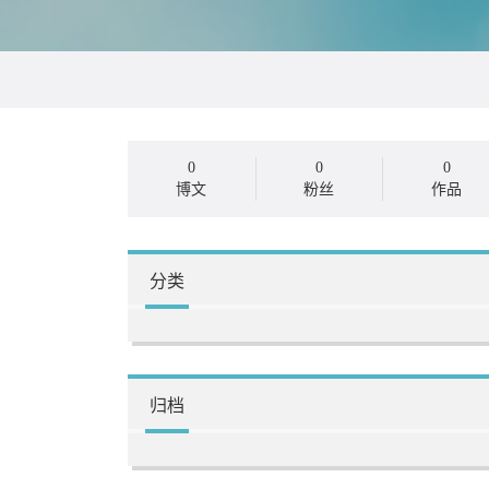
0
0
0
博文
粉丝
作品
分类
归档