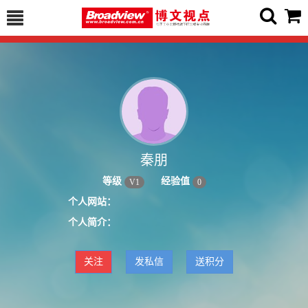
秦朋
等级
经验值
V
1
0
个人网站：
个人简介：
关注
发私信
送积分