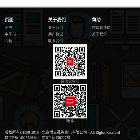
页面
关于我们
帮助
图书
关于我们
作译者帮助
电子书
用户协议
关于积分
专题
联系我们
微信公众号
微博
版权所有©1998-2016
·
北京博文视点资讯有限公司
·
All Rights Reserved
京ICP备14025786号-1
京ICP证150227号