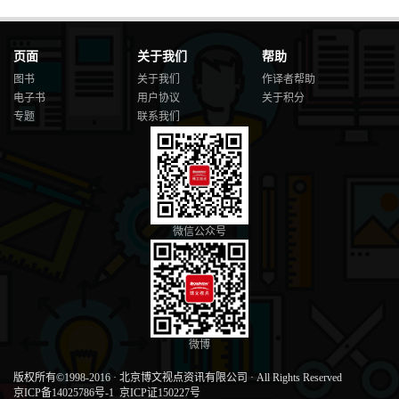
页面
关于我们
帮助
图书
关于我们
作译者帮助
电子书
用户协议
关于积分
专题
联系我们
微信公众号
微博
版权所有©1998-2016
·
北京博文视点资讯有限公司
·
All Rights Reserved
京ICP备14025786号-1
京ICP证150227号