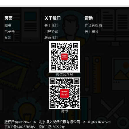
页面
关于我们
帮助
图书
关于我们
作译者帮助
电子书
用户协议
关于积分
专题
联系我们
微信公众号
微博
版权所有©1998-2016
·
北京博文视点资讯有限公司
·
All Rights Reserved
京ICP备14025786号-1
京ICP证150227号