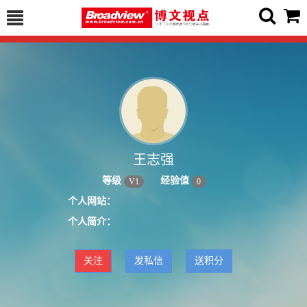
王志强
等级
经验值
V
1
0
个人网站：
个人简介：
关注
发私信
送积分